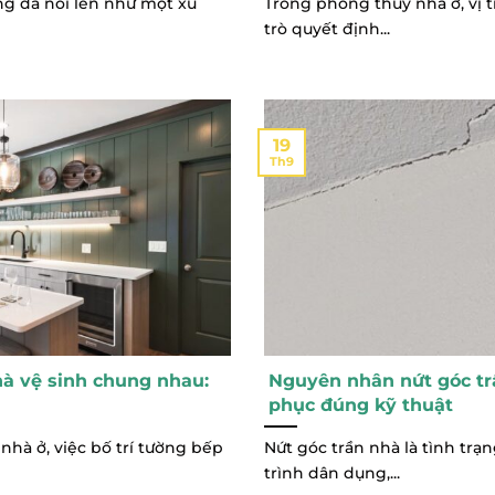
ng đã nổi lên như một xu
Trong phong thủy nhà ở, vị t
trò quyết định...
19
Th9
à vệ sinh chung nhau:
Nguyên nhân nứt góc tr
phục đúng kỹ thuật
nhà ở, việc bố trí tường bếp
Nứt góc trần nhà là tình trạ
trình dân dụng,...