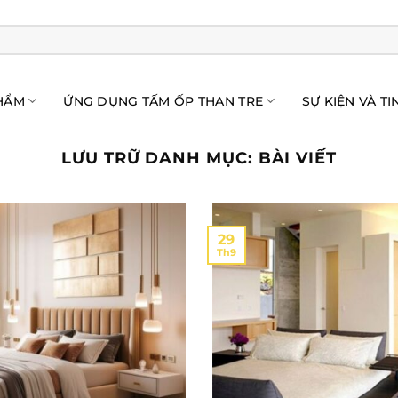
HẨM
ỨNG DỤNG TẤM ỐP THAN TRE
SỰ KIỆN VÀ TI
LƯU TRỮ DANH MỤC:
BÀI VIẾT
29
Th9