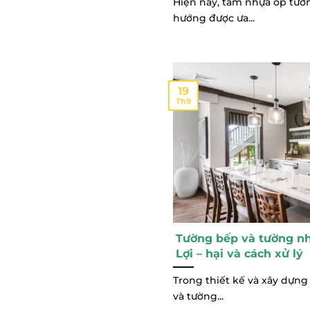
Hiện nay, tấm nhựa ốp tườ
hướng được ưa...
19
Th9
Tường bếp và tường nh
Lợi – hại và cách xử lý
Trong thiết kế và xây dựng 
và tường...