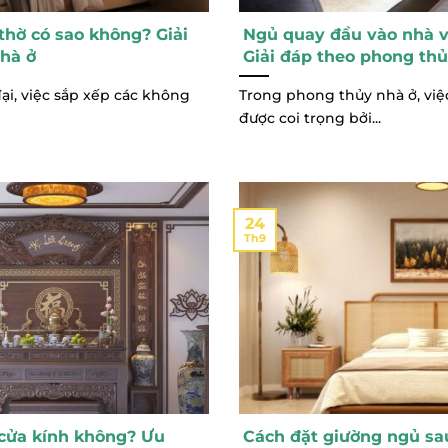
hờ có sao không? Giải
Ngủ quay đầu vào nhà v
hà ở
Giải đáp theo phong th
ại, việc sắp xếp các không
Trong phong thủy nhà ở, việ
được coi trọng bởi...
24
Th9
cửa kính không? Ưu
Cách đặt giường ngủ sa