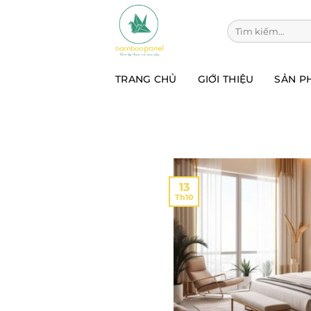
Chuyển
đến
Tìm kiếm:
nội
dung
TRANG CHỦ
GIỚI THIỆU
SẢN P
13
Th10