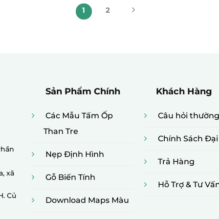
1
2
Sản Phẩm Chính
Khách Hàng
Các Mẫu Tấm Ốp
Câu hỏi thườn
Than Tre
Chính Sách Đại
Phần
Nẹp Định Hình
Trả Hàng
a, xã
Gỗ Biến Tính
Hỗ Trợ & Tư Vấ
H. Củ
Download Maps Màu