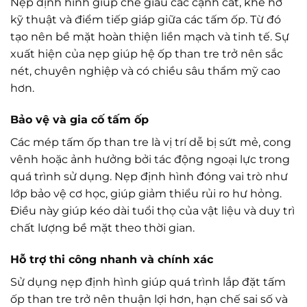
Nẹp định hình giúp che giấu các cạnh cắt, khe hở
kỹ thuật và điểm tiếp giáp giữa các tấm ốp. Từ đó
tạo nên bề mặt hoàn thiện liền mạch và tinh tế. Sự
xuất hiện của nẹp giúp hệ ốp than tre trở nên sắc
nét, chuyên nghiệp và có chiều sâu thẩm mỹ cao
hơn.
Bảo vệ và gia cố tấm ốp
Các mép tấm ốp than tre là vị trí dễ bị sứt mẻ, cong
vênh hoặc ảnh hưởng bởi tác động ngoại lực trong
quá trình sử dụng. Nẹp định hình đóng vai trò như
lớp bảo vệ cơ học, giúp giảm thiểu rủi ro hư hỏng.
Điều này giúp kéo dài tuổi thọ của vật liệu và duy trì
chất lượng bề mặt theo thời gian.
Hỗ trợ thi công nhanh và chính xác
Sử dụng nẹp định hình giúp quá trình lắp đặt tấm
ốp than tre trở nên thuận lợi hơn, hạn chế sai số và