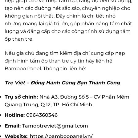
nẹp giúp bảo vệ mép tấm ốp, tăng độ bền sử dụng,
tạo nên các đường nét sắc sảo, chuyên nghiệp cho
không gian nội thất. Đây chính là chi tiết nhỏ
nhưng mang lại giá trị lớn, góp phần nâng tầm chất
lượng và đẳng cấp cho các công trình sử dụng tấm
ốp than tre.
Nếu gia chủ đang tìm kiếm địa chỉ cung cấp nẹp
định hình tấm ốp than tre uy tín hãy liên hệ
Bamboo Panel. Thông tin liên hệ:
Tre Việt – Đồng Hành Cùng Bạn Thành Công
Trụ sở chính:
Nhà A3, Đường Số 5 – CV Phần Mềm
Quang Trung, Q.12, TP. Hồ Chí Minh
Hotline:
0964360346
Email:
Tamoptreviet@gmail.com
Website:
https://bamboopanel.vn/