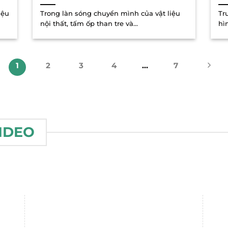
iệu
Trong làn sóng chuyển mình của vật liệu
Tr
nội thất, tấm ốp than tre và...
hì
1
2
3
4
…
7
IDEO