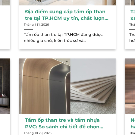
Địa điểm cung cấp tấm ốp than
T
tre tại TP.HCM uy tín, chất lượng
x
và giá cạnh tranh
m
Tháng 1 31, 2026
Thá
Tấm ốp than tre tại TP.HCM đang được
Tr
nhiều gia chủ, kiến trúc sư và...
hư
Tấm ốp than tre và tấm nhựa
N
PVC: So sánh chi tiết để chọn
h
đúng vật liệu
c
Tháng 10 29, 2025
Thá