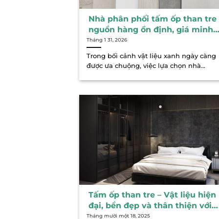
Nhà phân phối tấm ốp than tre
nguồn hàng ổn định, giá minh
bạch
Tháng 1 31, 2026
Trong bối cảnh vật liệu xanh ngày càng
được ưa chuộng, việc lựa chọn nhà...
Tấm ốp than tre – Vật liệu hiện
đại, bền đẹp và thân thiện với
môi trường
Tháng mười một 18, 2025