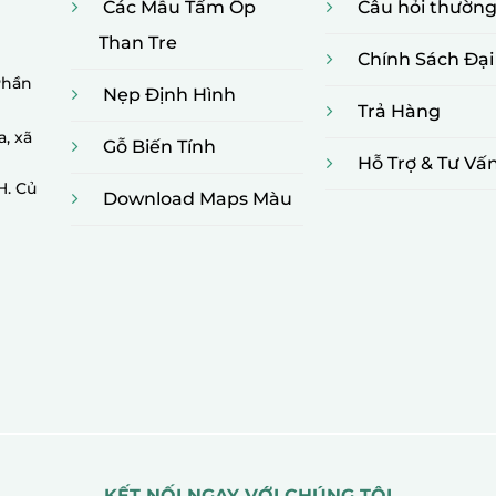
Các Mẫu Tấm Ốp
Câu hỏi thườn
Than Tre
Chính Sách Đại
Phần
Nẹp Định Hình
Trả Hàng
a, xã
Gỗ Biến Tính
Hỗ Trợ & Tư Vấ
H. Củ
Download Maps Màu
KẾT NỐI NGAY VỚI CHÚNG TÔI