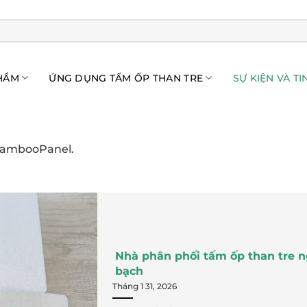
HẨM
ỨNG DỤNG TẤM ỐP THAN TRE
SỰ KIỆN VÀ TI
 BambooPanel.
Nhà phân phối tấm ốp than tre n
bạch
Tháng 1 31, 2026