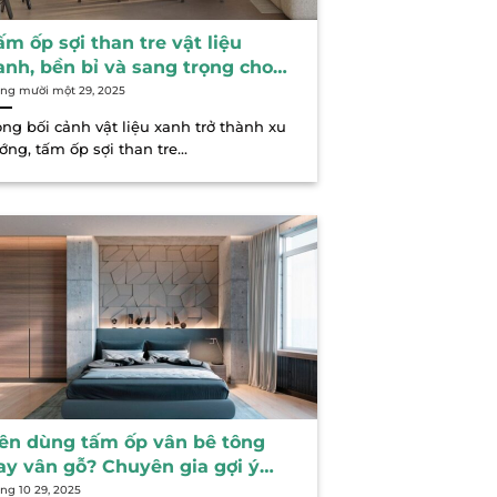
ấm ốp sợi than tre vật liệu
anh, bền bỉ và sang trọng cho
ọi không gian
ng mười một 29, 2025
ong bối cảnh vật liệu xanh trở thành xu
ớng, tấm ốp sợi than tre...
ên dùng tấm ốp vân bê tông
ay vân gỗ? Chuyên gia gợi ý
ách chọn phù hợp
ng 10 29, 2025