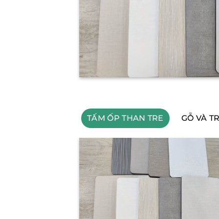
TẤM ỐP THAN TRE
GỖ VÀ TR