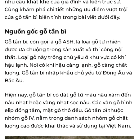
nhu cầu khắt khe của gia đình và kiến trúc sư.
Cùng khám phá chi tiết những ưu điểm vượt trội
của gỗ tần bì biến tính trong bài viết dưới đây.
Nguồn gốc gỗ tần bì
Gỗ tần bì, còn gọi là gỗ ASH, là loại gỗ tự nhiên
được ưa chuộng trong sản xuất và thi công nội
thất. Loại gỗ này trồng chủ yếu ở khu vực có khí
hậu lạnh. Nơi có khí hậu càng lạnh, gỗ càng chất
lượng. Gỗ tần bì nhập khẩu chủ yếu từ Đông Âu và
Bắc Âu.
Hiện nay, gỗ tần bì có dát gỗ từ màu nâu xám đến
nâu nhạt hoặc vàng nhạt sọc nâu. Các vân gỗ hình
elip đồng tâm, mặt gỗ thô đều. Gỗ tần bì thuộc
nhóm gỗ IV, nằm trong danh sách nhóm gỗ chất
lượng cao được khai thác và sử dụng tại Việt Nam.