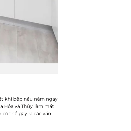
iệt khi bếp nấu nằm ngay
a Hỏa và Thủy, làm mất
 có thể gây ra các vấn