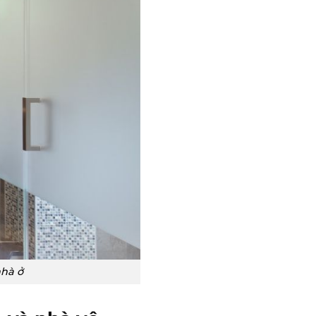
nhà ở