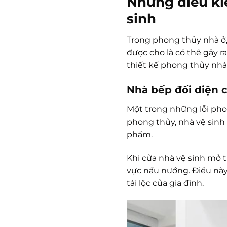
Những điều ki
sinh
Trong phong thủy nhà ở, 
được cho là có thể gây ra
thiết kế phong thủy nhà 
Nhà bếp đối diện 
Một trong những lỗi pho
phong thủy, nhà vệ sinh 
phẩm.
Khi cửa nhà vệ sinh mở t
vực nấu nướng. Điều này
tài lộc của gia đình.