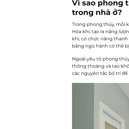
Vì sao phong t
trong nhà ở?
Trong phong thủy, mỗi 
Hỏa khí, tạo ra năng lượ
khí, có chức năng thanh l
bằng ngũ hành có thể bị 
Ngoài yếu tố phong thủy,
thông thoáng và tạo khôn
các nguyên tắc bố trí đ