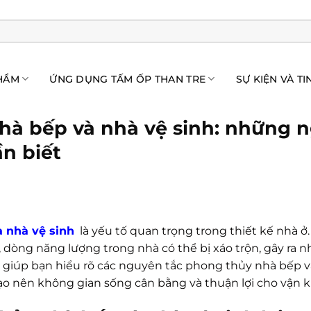
HẨM
ỨNG DỤNG TẤM ỐP THAN TRE
SỰ KIỆN VÀ TI
hà bếp và nhà vệ sinh: những 
n biết
 nhà vệ sinh
là yếu tố quan trọng trong thiết kế nhà ở
, dòng năng lượng trong nhà có thể bị xáo trộn, gây ra nh
sẽ giúp bạn hiểu rõ các nguyên tắc phong thủy nhà bếp 
ạo nên không gian sống cân bằng và thuận lợi cho vận kh