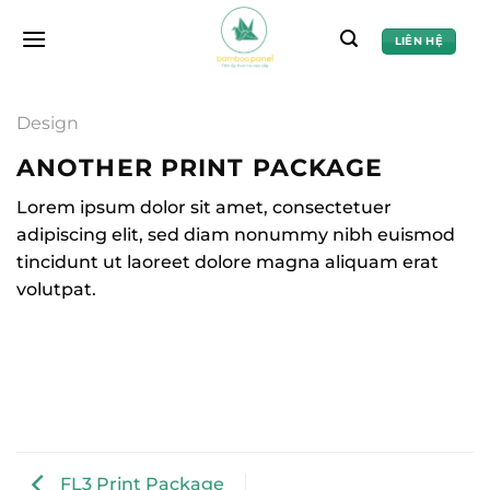
Chuyển
đến
LIÊN HỆ
nội
dung
Design
ANOTHER PRINT PACKAGE
Lorem ipsum dolor sit amet, consectetuer
adipiscing elit, sed diam nonummy nibh euismod
tincidunt ut laoreet dolore magna aliquam erat
volutpat.
FL3 Print Package