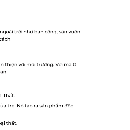
goài trời như ban công, sân vườn.
cách.
 thiện với môi trường. Với mã G
bạn.
i thất.
của tre. Nó tạo ra sản phẩm độc
ại thất.