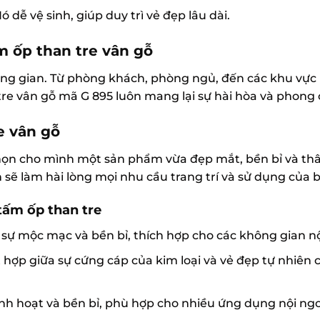
ễ vệ sinh, giúp duy trì vẻ đẹp lâu dài.
m ốp than tre vân gỗ
g gian. Từ phòng khách, phòng ngủ, đến các khu vực n
re vân gỗ mã G 895 luôn mang lại sự hài hòa và phong 
e vân gỗ
ọn cho mình một sản phẩm vừa đẹp mắt, bền bỉ và thân
 sẽ làm hài lòng mọi nhu cầu trang trí và sử dụng của 
ấm ốp than tre
 sự mộc mạc và bền bỉ, thích hợp cho các không gian nộ
t hợp giữa sự cứng cáp của kim loại và vẻ đẹp tự nhiên 
inh hoạt và bền bỉ, phù hợp cho nhiều ứng dụng nội ngo