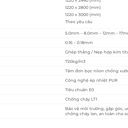
1220 x 2440 (mm)
1220 x 2800 (mm)
1220 x 3000 (mm)
Theo yêu cầu
5.0mm – 8.0mm – 12mm – 17
0.16 – 0.18mm
Ghép thẳng / Nẹp hợp kim ti
720kg/m3
Tấm đơn bọc nilon chống xướ
Công nghệ ép nhiệt PUR
Tiêu chuẩn E0
Chống cháy LT1
Bảo vệ môi trường, gập góc, 
chống cháy lan, an toàn cho 