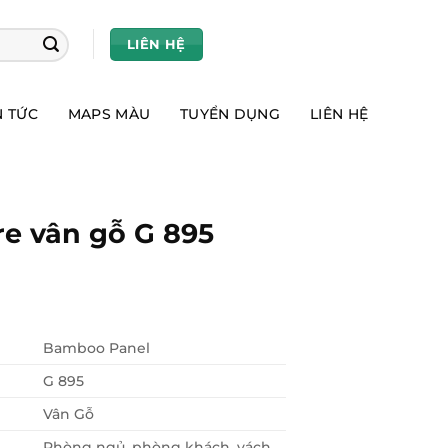
LIÊN HỆ
N TỨC
MAPS MÀU
TUYỂN DỤNG
LIÊN HỆ
re vân gỗ G 895
Bamboo Panel
G 895
Vân Gỗ
Phòng ngủ, phòng khách, vách