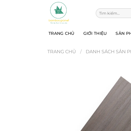
Chuyển
đến
Tìm kiếm:
nội
dung
TRANG CHỦ
GIỚI THIỆU
SẢN P
TRANG CHỦ
/
DANH SÁCH SẢN 