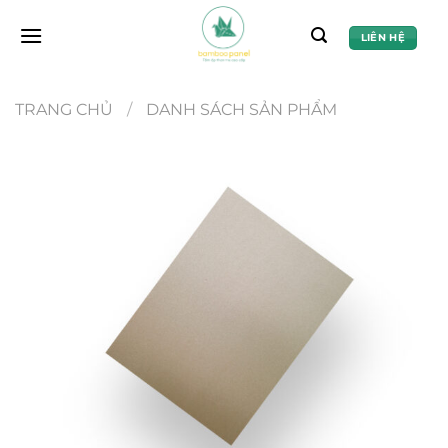
Chuyển
đến
LIÊN HỆ
nội
dung
TRANG CHỦ
/
DANH SÁCH SẢN PHẨM