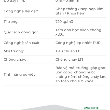
Độ dày film:
0.16 – 0.18mm
Ghép thẳng / Nẹp hợp kim
Công nghệ lắp đặt:
titan / Khoá hèm
Tỉ trọng:
720kg/m3
Tấm đơn bọc nilon chống
Quy cách đóng gói:
xước
Công nghệ sản xuất:
Công nghệ ép nhiệt PUR
Môi trường:
Tiêu chuẩn E0
Chống cháy:
Chống cháy LT1
Bảo vệ môi trường, gập góc,
uốn cong, chống nước,
Tính năng ưu việt
chống nồm, chống cháy lan,
an toàn cho sức khỏe