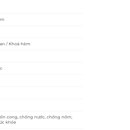
mm
tan / Khoá hèm
ớc
 uốn cong, chống nước, chống nồm,
sức khỏe