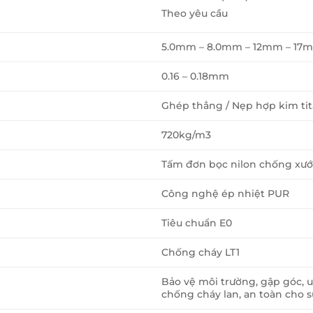
Theo yêu cầu
5.0mm – 8.0mm – 12mm – 17
0.16 – 0.18mm
Ghép thẳng / Nẹp hợp kim ti
720kg/m3
Tấm đơn bọc nilon chống xư
Công nghệ ép nhiệt PUR
Tiêu chuẩn E0
Chống cháy LT1
Bảo vệ môi trường, gập góc,
chống cháy lan, an toàn cho 