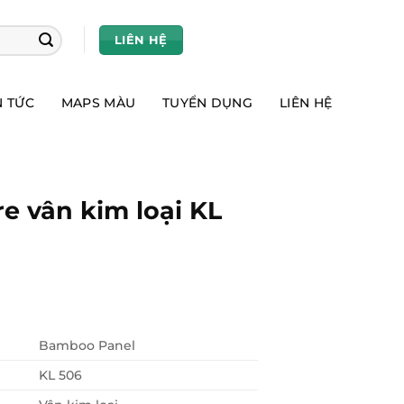
LIÊN HỆ
N TỨC
MAPS MÀU
TUYỂN DỤNG
LIÊN HỆ
e vân kim loại KL
Bamboo Panel
KL 506