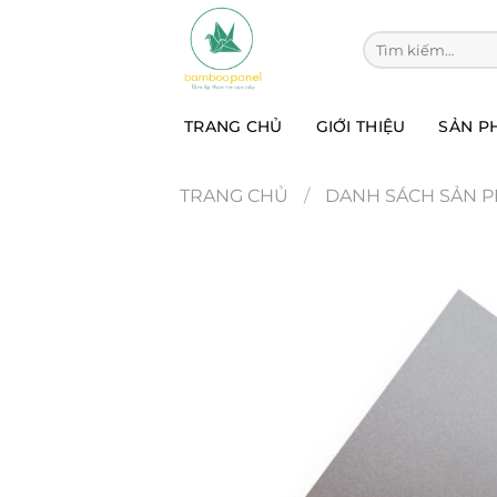
Chuyển
đến
Tìm kiếm:
nội
dung
TRANG CHỦ
GIỚI THIỆU
SẢN P
TRANG CHỦ
/
DANH SÁCH SẢN 