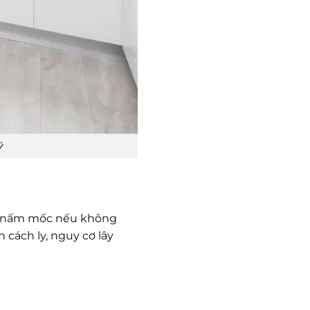
ý
n, nấm mốc nếu không
cách ly, nguy cơ lây