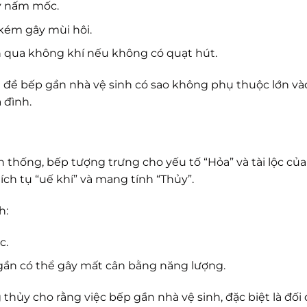
y nấm mốc.
kém gây mùi hôi.
n qua không khí nếu không có quạt hút.
ấn đề bếp gần nhà vệ sinh có sao không phụ thuộc lớn v
 đình.
thống, bếp tượng trưng cho yếu tố “Hỏa” và tài lộc của 
ích tụ “uế khí” và mang tính “Thủy”.
h:
c.
gần có thể gây mất cân bằng năng lượng.
hủy cho rằng việc bếp gần nhà vệ sinh, đặc biệt là đối d