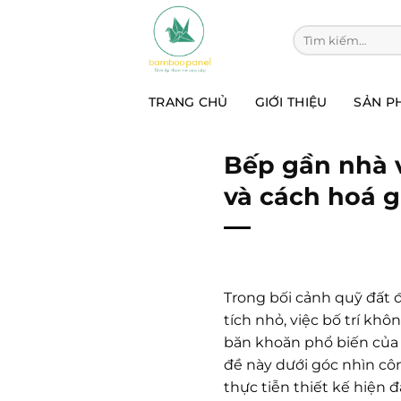
Chuyển
đến
Tìm kiếm:
nội
dung
TRANG CHỦ
GIỚI THIỆU
SẢN P
Bếp gần nhà 
và cách hoá g
Trong bối cảnh quỹ đất đ
tích nhỏ, việc bố trí k
băn khoăn phổ biến của 
đề này dưới góc nhìn cô
thực tiễn thiết kế hiện đạ