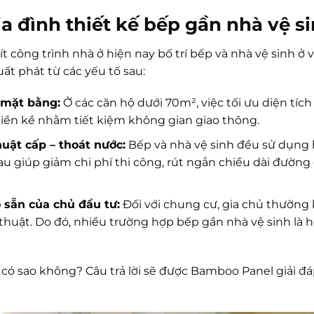
ia đình thiết kế bếp gần nhà vệ s
t công trình nhà ở hiện nay bố trí bếp và nhà vệ sinh ở v
t phát từ các yếu tố sau:
 mặt bằng:
Ở các căn hộ dưới 70m², việc tối ưu diện tíc
 liền kề nhằm tiết kiệm không gian giao thông.
huật cấp – thoát nước:
Bếp và nhà vệ sinh đều sử dụng
u giúp giảm chi phí thi công, rút ngắn chiều dài đường 
ó sẵn của chủ đầu tư:
Đối với chung cư, gia chủ thường k
thuật. Do đó, nhiều trường hợp bếp gần nhà vệ sinh là h
 có sao không? Câu trả lời sẽ được Bamboo Panel giải đ