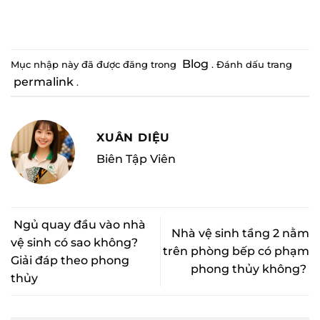
Blog
Mục nhập này đã được đăng trong
. Đánh dấu trang
permalink
.
XUÂN DIỆU
Biên Tập Viên
Ngủ quay đầu vào nhà
Nhà vệ sinh tầng 2 nằm
vệ sinh có sao không?
trên phòng bếp có phạm
Giải đáp theo phong
phong thủy không?
thủy