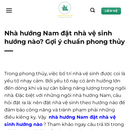
Chuyển
đến
LIÊN HỆ
nội
dung
Nhà hướng Nam đặt nhà vệ sinh
hướng nào? Gợi ý chuẩn phong thủy
Trong phong thủy, việc bố trí nhà vệ sinh được coi là
yếu tố nhạy cảm. Bởi yếu tố này có ảnh hưởng lớn
đến dòng khí và sự cân bằng năng lượng trong ngôi
nhà. Đặc biệt với những ngôi nhà hướng Nam, câu
hỏi đặt ra là: nên đặt nhà vệ sinh theo hướng nào để
đảm bảo công năng và tránh phạm phải những
điều kiêng kỵ. Vậy
nhà hướng Nam đặt nhà vệ
sinh hướng nào
? Tham khảo ngay câu trả lời trong