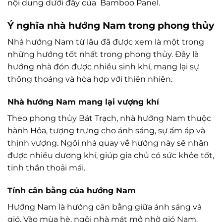
nội dung dưới đây của Bamboo Panel.
Ý nghĩa nhà hướng Nam trong phong thủy
Nhà hướng Nam từ lâu đã được xem là một trong
những hướng tốt nhất trong phong thủy. Đây là
hướng nhà đón được nhiều sinh khí, mang lại sự
thông thoáng và hòa hợp với thiên nhiên.
Nhà hướng Nam mang lại vượng khí
Theo phong thủy Bát Trạch, nhà hướng Nam thuộc
hành Hỏa, tượng trưng cho ánh sáng, sự ấm áp và
thịnh vượng. Ngôi nhà quay về hướng này sẽ nhận
được nhiều dương khí, giúp gia chủ có sức khỏe tốt,
tinh thần thoải mái.
Tính cân bằng của hướng Nam
Hướng Nam là hướng cân bằng giữa ánh sáng và
gió. Vào mùa hè, ngôi nhà mát mở nhờ gió Nam.