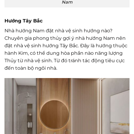
Nam
Hướng Tây Bắc
Nhà hướng Nam đặt nhà vệ sinh hướng nào?
Chuyên gia phong thủy gợi ý nhà hướng Nam nên
đặt nhà vệ sinh hướng Tây Bắc. Đây là hướng thuộc
hành Kim, có thể dung hòa phần nào năng lượng
Thủy từ nhà vệ sinh. Từ đó tránh tác động tiêu cực
đến toàn bộ ngôi nhà.