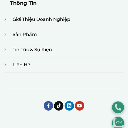
Thông Tin
Giới Thiệu Doanh Nghiệp
Sản Phẩm
Tin Tức & Sự Kiện
Liên Hệ