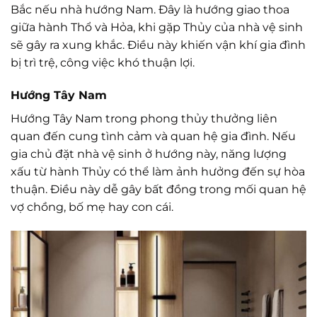
Bắc nếu nhà hướng Nam. Đây là hướng giao thoa
giữa hành Thổ và Hỏa, khi gặp Thủy của nhà vệ sinh
sẽ gây ra xung khắc. Điều này khiến vận khí gia đình
bị trì trệ, công việc khó thuận lợi.
Hướng Tây Nam
Hướng Tây Nam trong phong thủy thưởng liên
quan đến cung tình cảm và quan hệ gia đình. Nếu
gia chủ đặt nhà vệ sinh ở hướng này, năng lượng
xấu từ hành Thủy có thể làm ảnh hưởng đến sự hòa
thuận. Điều này dễ gây bất đồng trong mối quan hệ
vợ chồng, bố mẹ hay con cái.