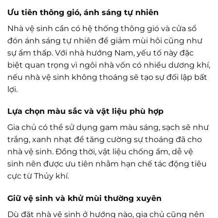
Ưu tiên thông gió, ánh sáng tự nhiên
Nhà vệ sinh cần có hệ thống thông gió và cửa sổ
đón ánh sáng tự nhiên để giảm mùi hôi cũng như
sự ẩm thấp. Với nhà hướng Nam, yếu tố này đặc
biệt quan trọng vì ngôi nhà vốn có nhiều dương khí,
nếu nhà vệ sinh không thoáng sẽ tạo sự đối lập bất
lợi.
Lựa chọn màu sắc và vật liệu phù hợp
Gia chủ có thể sử dụng gam màu sáng, sạch sẽ như
trắng, xanh nhạt để tăng cường sự thoáng đã cho
nhà vệ sinh. Đồng thời, vật liệu chống ẩm, dễ vệ
sinh nên được ưu tiên nhằm hạn chế tác động tiêu
cực từ Thủy khí.
Giữ vệ sinh và khử mùi thường xuyên
Dù đặt nhà vệ sinh ở hướng nào, gia chủ cũng nên