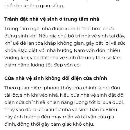
thể cho không gian sống.
Tránh đặt nhà vệ sinh ở trung tâm nhà
Trung tâm ngôi nhà được xem là “trái tim” chứa
đựng sinh khí. Nếu gia chủ bố trí nhà vệ sinh tại đây,
khí uế dễ lan tỏa khắp không gian, gây bất lợi về sức
khỏe. Đặc biệt với nhà hướng Nam vốn đón nhiều
vượng khí, việc đặt nhà vệ sinh ở trung tâm sẽ làm
giảm năng lượng tốt đẹp vốn có.
Cửa nhà vệ sinh không đối diện cửa chính
Theo quan niệm phong thủy, cửa chính là nơi đón
tài lộc, sinh khí vào nhà. Nếu cửa nhà vệ sinh đặt đối
diện cửa chính sẽ khiến năng lượng tốt bị xua đuổi,
thay vào đó là khí xấu từ nhà vệ sinh tràn ra. Điều
này ảnh hưởng đến may mắn và tài vận của gia
đình, đồng thời gây cảm giác khó chịu.