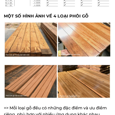
MỘT SỐ HÌNH ẢNH VỀ 4 LOẠI PHÔI GỖ
=> Mỗi loại gỗ đều có những đặc điểm và ưu điểm
riêng, phù hợp với nhiều ứng dụng khác nhau