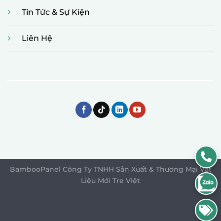
Tin Tức & Sự Kiện
Liên Hệ
BambooPanel Công Ty TNHH Sản Xuất & Thương Mại Vật
Liệu Mới Tre Việt