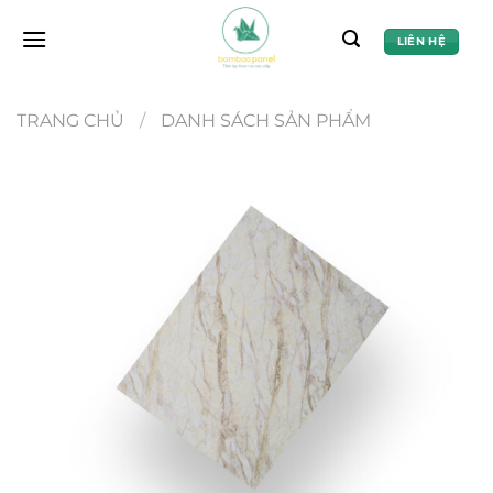
Chuyển
đến
LIÊN HỆ
nội
dung
TRANG CHỦ
/
DANH SÁCH SẢN PHẨM