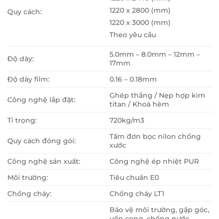
1220 x 2800 (mm)
Quy cách:
1220 x 3000 (mm)
Theo yêu cầu
5.0mm – 8.0mm – 12mm –
Độ dày:
17mm
Độ dày film:
0.16 – 0.18mm
Ghép thẳng / Nẹp hợp kim
Công nghệ lắp đặt:
titan / Khoá hèm
Tỉ trọng:
720kg/m3
Tấm đơn bọc nilon chống
Quy cách đóng gói:
xước
Công nghệ sản xuất:
Công nghệ ép nhiệt PUR
Môi trường:
Tiêu chuẩn E0
Chống cháy:
Chống cháy LT1
Bảo vệ môi trường, gập góc,
uốn cong, chống nước,