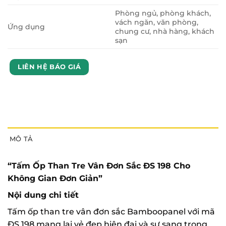
Phòng ngủ, phòng khách,
vách ngăn, văn phòng,
Ứng dụng
chung cư, nhà hàng, khách
sạn
LIÊN HỆ BÁO GIÁ
MÔ TẢ
“Tấm Ốp Than Tre Vân Đơn Sắc ĐS 198 Cho
Không Gian Đơn Giản”
Nội dung chi tiết
Tấm ốp than tre vân đơn sắc Bamboopanel với mã
ĐS 198 mang lại vẻ đẹp hiện đại và sự sang trọng,