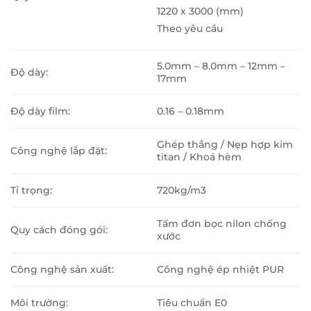
1220 x 3000 (mm)
Theo yêu cầu
5.0mm – 8.0mm – 12mm –
Độ dày:
17mm
Độ dày film:
0.16 – 0.18mm
Ghép thẳng / Nẹp hợp kim
Công nghệ lắp đặt:
titan / Khoá hèm
Tỉ trọng:
720kg/m3
Tấm đơn bọc nilon chống
Quy cách đóng gói:
xước
Công nghệ sản xuất:
Công nghệ ép nhiệt PUR
Môi trường:
Tiêu chuẩn E0