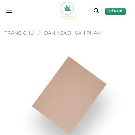
Chuyển
đến
LIÊN HỆ
nội
dung
TRANG CHỦ
/
DANH SÁCH SẢN PHẨM