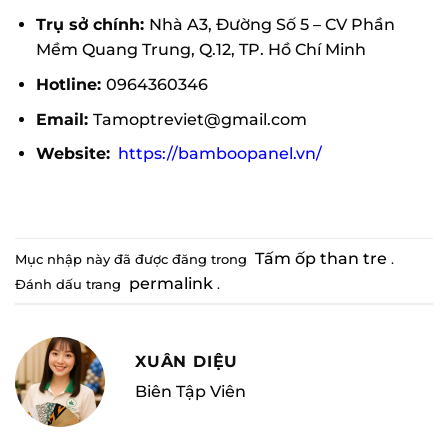
Trụ sở chính:
Nhà A3, Đường Số 5 – CV Phần
Mềm Quang Trung, Q.12, TP. Hồ Chí Minh
Hotline:
0964360346
Email:
Tamoptreviet@gmail.com
Website:
https://bamboopanel.vn/
Tấm ốp than tre
Mục nhập này đã được đăng trong
.
permalink
Đánh dấu trang
.
XUÂN DIỆU
Biên Tập Viên