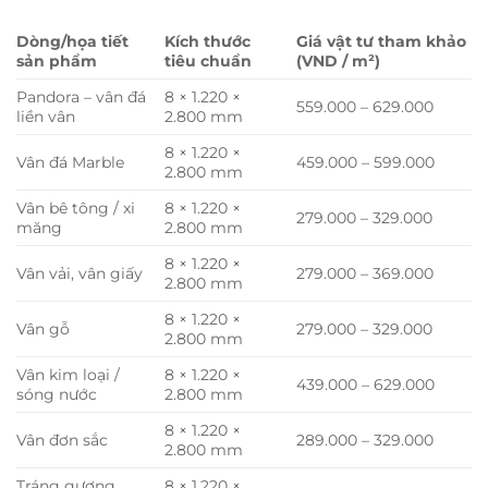
Dòng/họa tiết
Kích thước
Giá vật tư tham khảo
sản phẩm
tiêu chuẩn
(VND / m²)
Pandora – vân đá
8 × 1.220 ×
559.000 – 629.000
liền vân
2.800 mm
8 × 1.220 ×
Vân đá Marble
459.000 – 599.000
2.800 mm
Vân bê tông / xi
8 × 1.220 ×
279.000 – 329.000
măng
2.800 mm
8 × 1.220 ×
Vân vải, vân giấy
279.000 – 369.000
2.800 mm
8 × 1.220 ×
Vân gỗ
279.000 – 329.000
2.800 mm
Vân kim loại /
8 × 1.220 ×
439.000 – 629.000
sóng nước
2.800 mm
8 × 1.220 ×
Vân đơn sắc
289.000 – 329.000
2.800 mm
Tráng gương
8 × 1.220 ×