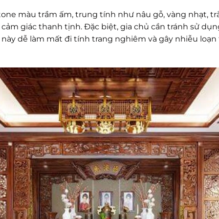
 tone màu trầm ấm, trung tính như nâu gỗ, vàng nhạt, t
o cảm giác thanh tịnh. Đặc biệt, gia chủ cần tránh sử 
u này dễ làm mất đi tính trang nghiêm và gây nhiễu loạn