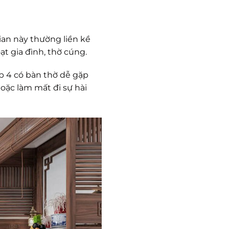
ian này thường liền kề
t gia đình, thờ cúng.
ấp 4 có bàn thờ dễ gặp
oặc làm mất đi sự hài