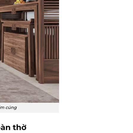
 ấm cúng
bàn thờ