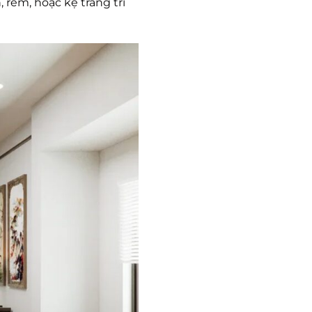
 rèm, hoặc kệ trang trí