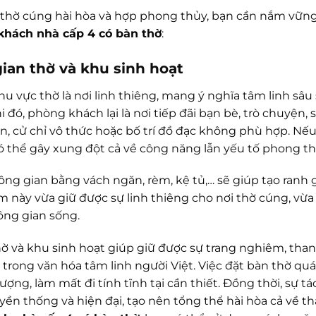
thờ cúng hài hòa và hợp phong thủy, bạn cần nắm vững
 khách nhà cấp 4 có bàn thờ
:
ian thờ và khu sinh hoạt
u vực thờ là nơi linh thiêng, mang ý nghĩa tâm linh sâu
i đó, phòng khách lại là nơi tiếp đãi bạn bè, trò chuyện
ồn, cử chỉ vô thức hoặc bố trí đồ đạc không phù hợp. N
có thể gây xung đột cả về công năng lẫn yếu tố phong th
hông gian bằng vách ngăn, rèm, kệ tủ,… sẽ giúp tạo ranh 
m này vừa giữ được sự linh thiêng cho nơi thờ cúng, vừa
ông gian sống.
ờ và khu sinh hoạt giúp giữ được sự trang nghiêm, than
trong văn hóa tâm linh người Việt. Việc đặt bàn thờ quá gần
ợng, làm mất đi tính tĩnh tại cần thiết. Đồng thời, sự tá
yền thống và hiện đại, tạo nên tổng thể hài hòa cả về 