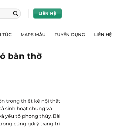
LIÊN HỆ
N TỨC
MAPS MÀU
TUYỂN DỤNG
LIÊN HỆ
có bàn thờ
n trong thiết kế nội thất
cả sinh hoạt chung và
và yếu tố phong thủy. Bài
ọng cùng gợi ý trang trí