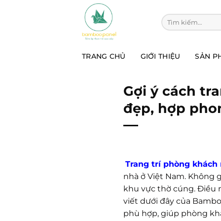
Chuyển
đến
Tìm kiếm:
nội
dung
TRANG CHỦ
GIỚI THIỆU
SẢN P
Gợi ý cách tr
đẹp, hợp pho
Trang trí phòng khách 
nhà ở Việt Nam. Không g
khu vực thờ cúng. Điều n
viết dưới đây của Bambo
phù hợp, giúp phòng khá