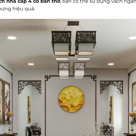
ch nhà cấp 4 có bàn thờ
, bạn có thể sử dụng vách ngăn,
nhưng hiệu quả.