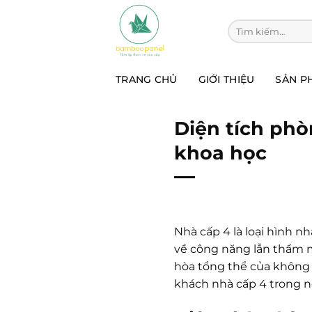
Chuyển
đến
Tìm kiếm:
nội
dung
TRANG CHỦ
GIỚI THIỆU
SẢN P
Diện tích phò
khoa học
Nhà cấp 4 là loại hình n
về công năng lẫn thẩm m
hòa tổng thể của không 
khách nhà cấp 4 trong n