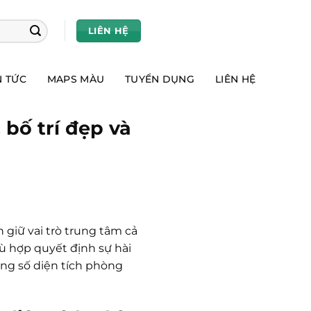
LIÊN HỆ
N TỨC
MAPS MÀU
TUYỂN DỤNG
LIÊN HỆ
bố trí đẹp và
 giữ vai trò trung tâm cả
 hợp quyết định sự hài
ông số diện tích phòng