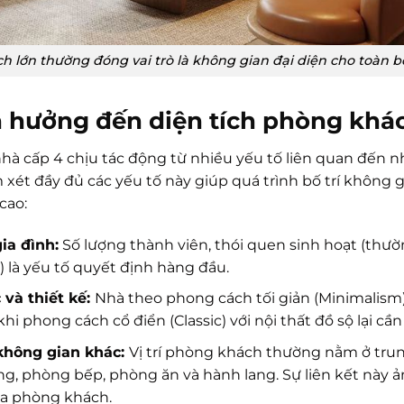
 lớn thường đóng vai trò là không gian đại diện cho toàn b
h hưởng đến diện tích phòng khá
hà cấp 4 chịu tác động từ nhiều yếu tố liên quan đến n
 xét đầy đủ các yếu tố này giúp quá trình bố trí không g
cao:
ia đình:
Số lượng thành viên, thói quen sinh hoạt (thườ
à) là yếu tố quyết định hàng đầu.
 và thiết kế:
Nhà theo phong cách tối giản (Minimalism)
khi phong cách cổ điển (Classic) với nội thất đồ sộ lại cầ
 không gian khác:
Vị trí phòng khách thường nằm ở trung
ang, phòng bếp, phòng ăn và hành lang. Sự liên kết này
ủa phòng khách.