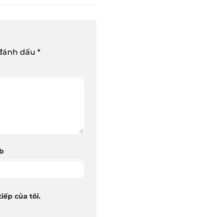
 đánh dấu
*
b
iếp của tôi.